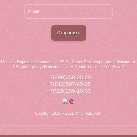
Отправить
Москва, Варшавское шоссе, д. 37 А. Санкт-Петербург, улица Фокина, д.
1 Видное, улица Березовая, дом 9, мастерская "СпецБукет"
+7(499)350-25-20
+7(812)507-65-05
+7(925)295-10-33
Copyright 2016 - 2021 © "СпецБукет"