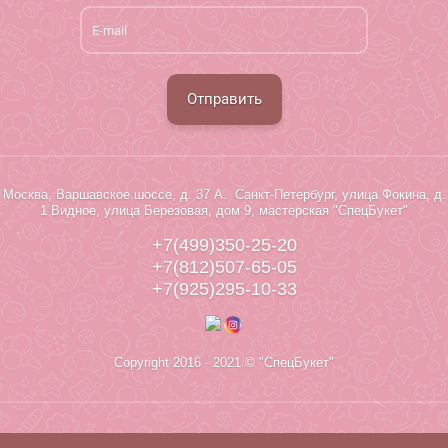
Отправить
Москва, Варшавское шоссе, д. 37 А. Санкт-Петербург, улица Фокина, д.
1 Видное, улица Березовая, дом 9, мастерская "СпецБукет"
+7(499)350-25-20
+7(812)507-65-05
+7(925)295-10-33
Copyright 2016 - 2021 © "СпецБукет"
Megagroup.ru