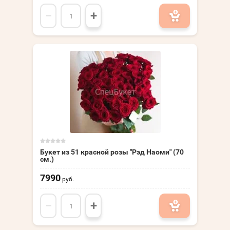
−
+
Букет из 51 красной розы "Рэд Наоми" (70
см.)
7990
руб.
−
+