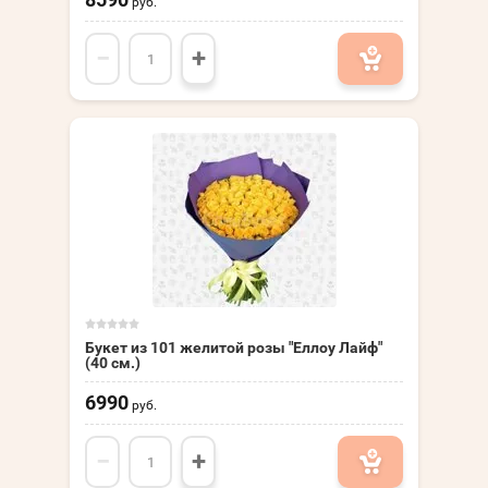
руб.
−
+
Букет из 101 желитой розы "Еллоу Лайф"
(40 см.)
6990
руб.
−
+