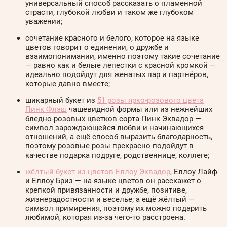
универсальный способ рассказать о пламенной
страсти, глубокой любви и таком же глубоком
уважении;
сочетание красного и белого, которое на языке
цветов говорит о единении, о дружбе и
взаимопонимании, именно поэтому такие сочетание
— равно как и белые лепестки с красной кромкой —
идеально подойдут для женатых пар и партнёров,
которые давно вместе;
шикарный букет из
51 розы ярко-розового цвета
Пинк Флэш
чашевидной формы или из нежнейших
бледно-розовых цветков сорта Пинк Эквадор —
символ зарождающейся любви и начинающихся
отношений, а ещё способ выразить благодарность,
поэтому розовые розы прекрасно подойдут в
качестве подарка подруге, родственнице, коллеге;
жёлтый букет из цветов Еллоу Эквадор
, Еллоу Лайф
и Еллоу Бриз — на языке цветов он расскажет о
крепкой привязанности и дружбе, позитиве,
жизнерадостности и веселье; а ещё жёлтый —
символ примирения, поэтому их можно подарить
любимой, которая из-за чего-то расстроена.