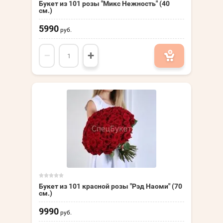
Букет из 101 розы "Микс Нежность" (40
см.)
5990
руб.
−
+
Букет из 101 красной розы "Рэд Наоми" (70
см.)
9990
руб.