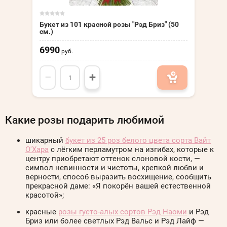
Букет из 101 красной розы "Рэд Бриз" (50
см.)
6990
руб.
−
+
Какие розы подарить любимой
шикарный
букет из 25 роз белого цвета сорта Вайт
О'Хара
с лёгким перламутром на изгибах, которые к
центру приобретают оттенок слоновой кости, —
символ невинности и чистоты, крепкой любви и
верности, способ выразить восхищение, сообщить
прекрасной даме: «Я покорён вашей естественной
красотой»;
красные
розы густо-алых сортов Рэд Наоми
и Рэд
Бриз или более светлых Рэд Вальс и Рэд Лайф —