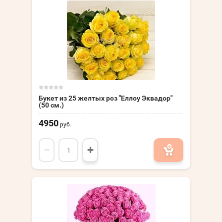
Букет из 25 желтых роз "Еллоу Эквадор"
(50 см.)
4950
руб.
−
+