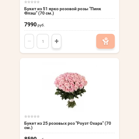
Букет из 51 ярко розовой розы "Пинк
Флэш" (70 см.)
7990
руб.
−
+
Букет из 25 розовых роз "Роузт Охара" (70
см.)
8590