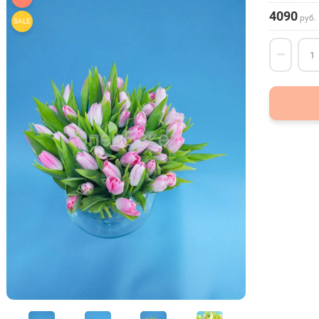
4090
руб.
SALE
−