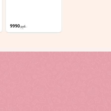
9990
5990
руб.
руб.