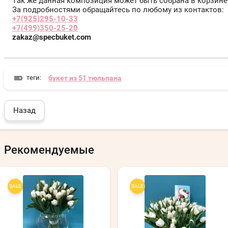
Так же данная композиция может быть собрана в корзине
За подробностями обращайтесь по любому из контактов:
+7(925)295-10-33
+7(499)350-25-20
zakaz@specbuket.com
теги:
букет из 51 тюльпана
Назад
Рекомендуемые
SALE
SALE