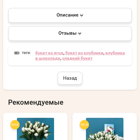
Описание
Отзывы
теги:
букет из ягод
,
букет из клубники
,
клубника
в шоколаде
,
сладкий букет
Назад
Рекомендуемые
SALE
SALE