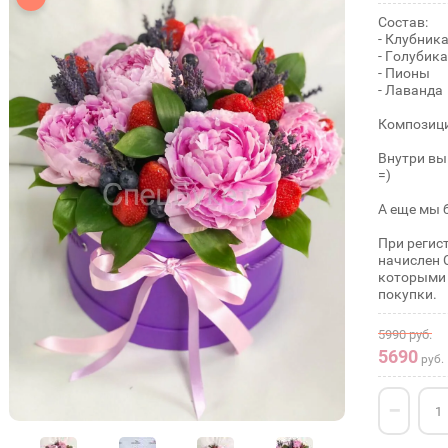
Состав:
- Клубник
- Голубика
- Пионы
- Лаванда
Композици
Внутри вы
=)
А еще мы 
При регис
начислен 
которыми 
покупки.
5990
руб.
5690
руб.
−