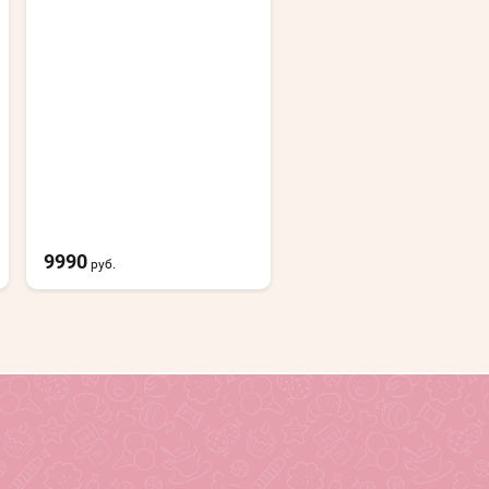
9990
5990
руб.
руб.