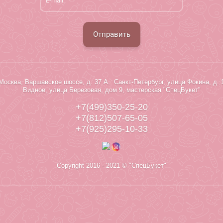
Отправить
Москва, Варшавское шоссе, д. 37 А. Санкт-Петербург, улица Фокина, д. 
Видное, улица Березовая, дом 9, мастерская "СпецБукет"
+7(499)350-25-20
+7(812)507-65-05
+7(925)295-10-33
Copyright 2016 - 2021 © "СпецБукет"