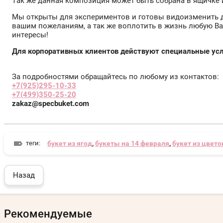
Так же данная композиция может быть собрана в ящичке 
Мы открыты для экспериментов и готовы видоизменить
вашим пожеланиям, а так же воплотить в жизнь любую Ва
интересы!
Для корпоративных клиентов действуют специальные усл
За подробностями обращайтесь по любому из контактов:
+7(925)295-10-33
+7(499)350-25-20
zakaz@specbuket.com
теги:
букет из ягод
,
букеты на 14 февраля
,
букет из цвето
Назад
Рекомендуемые