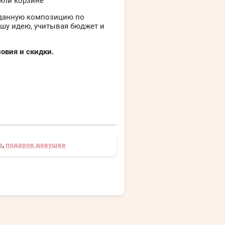
или корзине
 данную композицию по
шу идею, учитывая бюджет и
овия и скидки.
в
,
подарок девушке