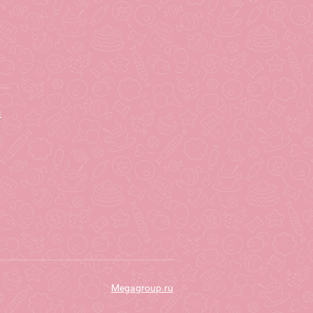
1
Megagroup.ru