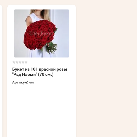
Букет из 101 красной розы
Букет из 101 розы "Микс
"Рэд Наоми" (70 см.)
Нежность" (40 см.)
Артикул:
нет
Артикул:
нет