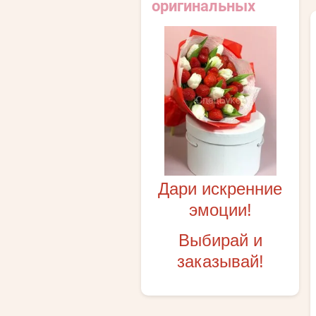
оригинальных
SALE
Букет из 15 белых
тюльпанов
Дари искренние
Артикул:
нет
эмоции!
Выбирай и
заказывай!